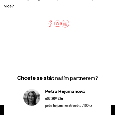
více?
Chcete se stát
naším partnerem?
Petra Hejcmanová
602 209 936
petra.hejcmanova@webtop100.cz