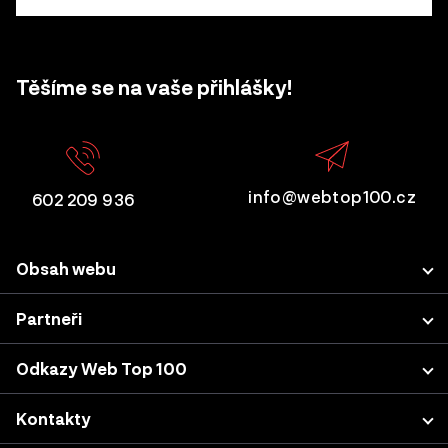
Těšíme se na vaše přihlášky!
info@webtop100.cz
602 209 936
Obsah webu
Porota
Partneři
Přihlášení projektu
LUPA.cz
Odkazy Web Top 100
Akce a konference
Podnikatel.cz
Kategorie a kritéria
Výsledky z minulých let
Kontakty
Nastavení cookies
Katalog agentur