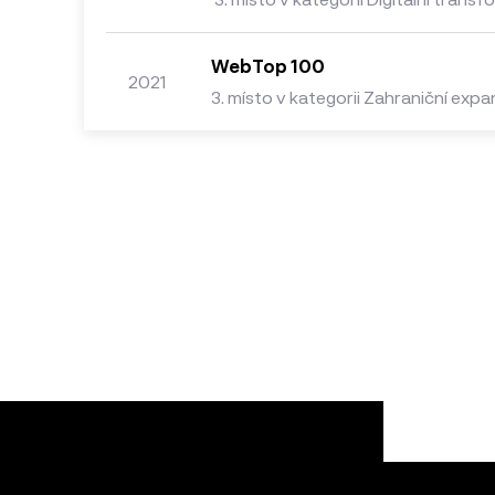
WebTop 100
2021
3. místo v kategorii Zahraniční exp