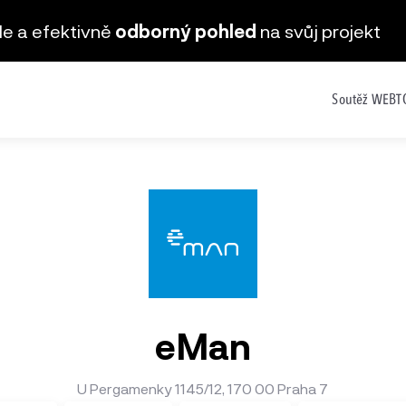
hle a efektivně
odborný pohled
na svůj projekt
Soutěž WEB
eMan
U Pergamenky 1145/12, 170 00 Praha 7