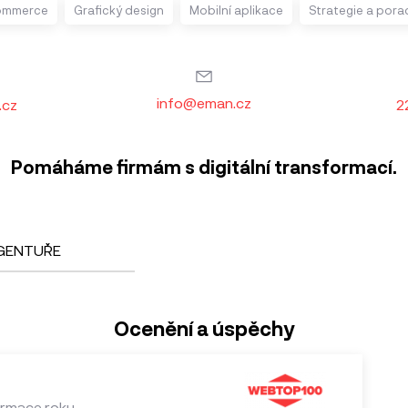
ommerce
Grafický design
Mobilní aplikace
Strategie a pora
info@eman.cz
.cz
2
Pomáháme firmám s digitální transformací.
GENTUŘE
Ocenění a úspěchy
formace roku