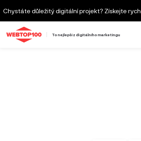
Chystáte důležitý digitální projekt? Získejte ryc
To nejlepší z digitálního marketingu