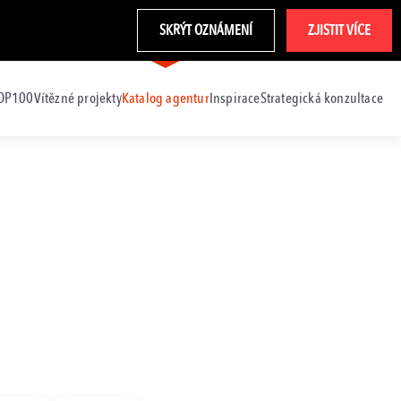
SKRÝT OZNÁMENÍ
ZJISTIT VÍCE
TOP100
Vítězné projekty
Katalog agentur
Inspirace
Strategická konzultace