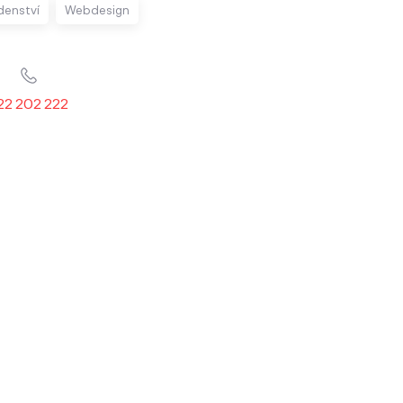
denství
Webdesign
22 202 222