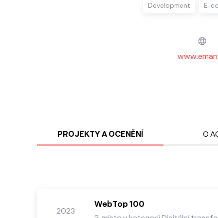
Development
E-c
www.eman
PROJEKTY A OCENĚNÍ
O A
WebTop 100
2023
3. místo v kategorii Digitální trans