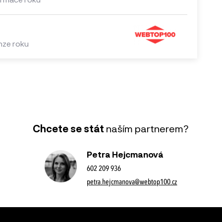
anze roku
Chcete se stát
naším partnerem?
Petra Hejcmanová
602 209 936
petra.hejcmanova@webtop100.cz