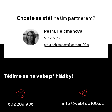
Chcete se stát
naším partnerem?
Petra Hejcmanová
602 209 936
petra.hejcmanova@webtop100.cz
Těšíme se na vaše přihlášky!
info@webtop100.cz
602 209 936