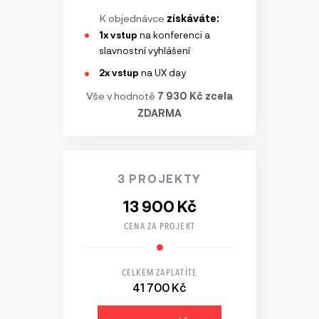
K objednávce
získáváte:
1x vstup
na konferenci a
slavnostní vyhlášení
2x vstup
na UX day
Vše v hodnotě
7 930 Kč zcela
ZDARMA
3 PROJEKTY
13 900 Kč
CENA ZA PROJEKT
CELKEM ZAPLATÍTE
41 700 Kč