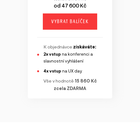
od 47 600 Kč
VYBRAT BALÍČEK
K objednávce
získáváte:
2x vstup
na konferenci a
slavnostní vyhlášení
4x vstup
na UX day
Vše v hodnotě
15 860 Kč
zcela ZDARMA