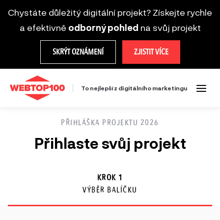
Chystáte důležitý digitální projekt? Získejte rychle
a efektivně
odborný pohled
na svůj projekt
SKRÝT OZNÁMENÍ
ZJISTIT VÍCE
To nejlepší z digitálního marketingu
PŘIHLÁŠKA PROJEKTU 2026
Přihlaste svůj projekt
KROK 1
VÝBĚR BALÍČKU