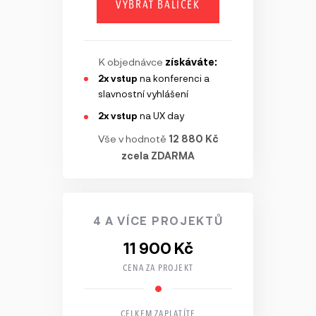
VYBRAT BALÍČEK
K objednávce
získáváte:
2x vstup
na konferenci a
slavnostní vyhlášení
2x vstup
na UX day
Vše v hodnotě
12 880 Kč
zcela ZDARMA
4 A VÍCE PROJEKTŮ
11 900 Kč
CENA ZA PROJEKT
CELKEM ZAPLATÍTE