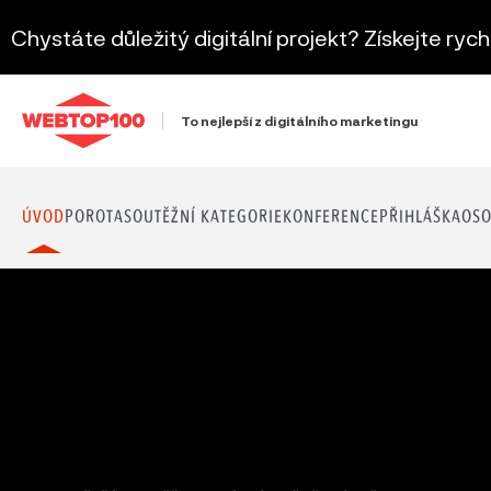
Chystáte důležitý digitální projekt? Získejte ryc
To nejlepší z digitálního marketingu
ÚVOD
POROTA
SOUTĚŽNÍ KATEGORIE
KONFERENCE
PŘIHLÁŠKA
OSO