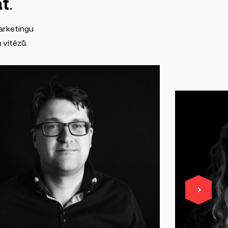
t
.
arketingu
 vítězů.