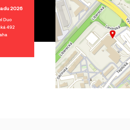
opadu 2026
l Duo
cká 492
aha