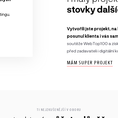
stovky další
tingu.
Vytvořili jste projekt, n
posunul klienta i vás sa
soutěže WebTop100 a získe
před zadavateli i digitální 
MÁM SUPER PROJEKT
TI NEJZKUŠENĚJŠÍ V OBORU