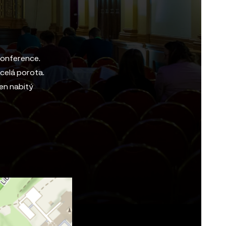
konference.
celá porota.
en nabitý