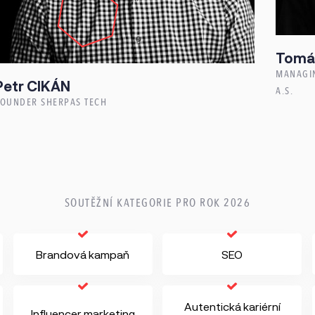
Tom
MANAGIN
Petr
CIKÁN
A.S.
FOUNDER SHERPAS TECH
SOUTĚŽNÍ KATEGORIE PRO ROK 2026
Brandová kampaň
SEO
Autentická kariérní
Influencer marketing