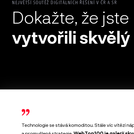
NEJVĚTŠÍ SOUTĚŽ DIGITÁLNÍCH ŘEŠENÍ V ČR A SR
Dokažte, že jste
vytvořili skvělý
Petr Kleiner
MARKETINGOVÝ EXPERT
Technologie se stává komoditou. Stále víc vítězí ná
a promyšlená strategie.
WebTop100 je galerií skv