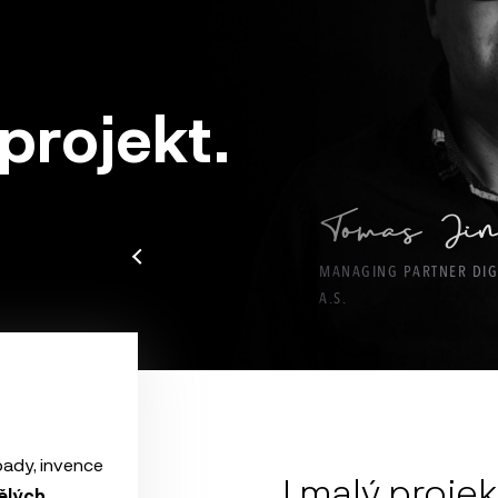
 projekt.
Tomas Jin
MANAGING PARTNER DIG
A.S.
pady, invence
I malý projek
ělých