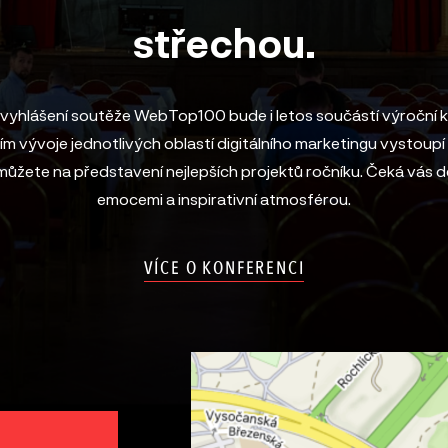
střechou.
 vyhlášení soutěže WebTop100 bude i letos součástí výroční 
m vývoje jednotlivých oblastí digitálního marketingu vystoupí 
 můžete na představení nejlepších projektů ročníku. Čeká vás d
emocemi a inspirativní atmosférou.
VÍCE O KONFERENCI