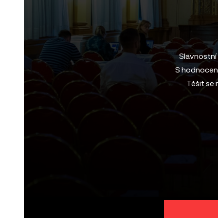
Slavnostní
S hodnocení
Těšit se