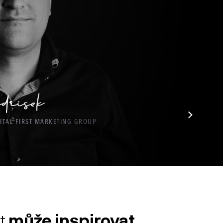
drisek
ITAL FIRST MARKETING GROUP
t
může inspirovat