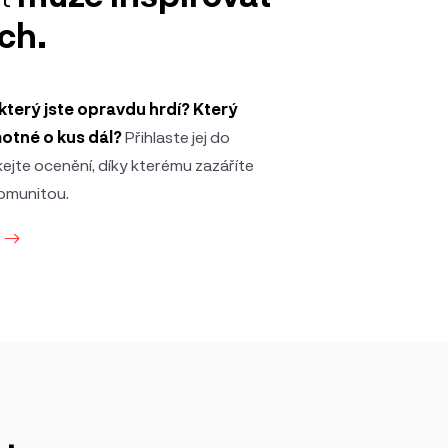
ch.
a který jste opravdu hrdí? Který
motné o kus dál?
Přihlaste jej do
jte ocenění, díky kterému zazáříte
komunitou.