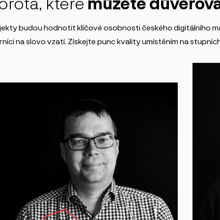
orota, které
můžete důvěřova
jekty budou hodnotit klíčové osobnosti českého digitálního m
níci na slovo vzatí. Získejte punc kvality umístěním na stupních