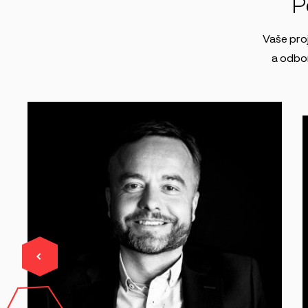
P
Vaše pro
a odbor